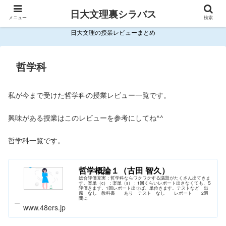
日大文理裏シラバス
メニュー
検索
日大文理の授業レビューまとめ
哲学科
私が今まで受けた哲学科の授業レビュー一覧です。
興味がある授業はこのレビューを参考にしてね^^
哲学科一覧です。
哲学概論１（古田 智久）
総合評価充実：哲学科ならワクワクする議題がたくさん出てきま
す。楽単（c）：楽単（s）：1回くらいレポート出さなくても、S
評価きます。1回レポート出せば、単位きます。テストなど 出
席 なし 教科書 あり テスト なし レポート 2週
間に
www.48ers.jp