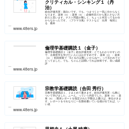
クリティカル・シンキング１（丹
治）
総合評価充実：面白いです。でも、つまづくと一気に分からなく
なります。楽単（c）：楽単（s）：必修科目だから落とさない方
針だと思います。テスト問題が難しく、ちょっと何言ってるか分
からなかったです。（ブラマヨ風）テストなど 出席 毎回と
る 教科
www.48ers.jp
倫理学基礎購読１（金子）
倫理学基礎購読１（金子）総合評価充実：とてもわかりやすいの
で、古典哲学を学びたい人にはおすすめです。 楽単（c）： 楽単
（s）：初回授業で「Sとるのは難しいからね〜」って言われてビ
ビってました。でも、ちゃんと話聞いてれば余裕です。良い成績
評
www.48ers.jp
宗教学基礎購読（合田 秀行）
宗教学基礎購読１、２まとめて書きます。総合評価充実：仏教に
ついて学びました。ふーん。っていう内容でした。楽単（c）：楽
単（s）：期末レポートを指定された字数以上書けば、単位がきま
す。レポートをそれなりに一生懸命書いている感が出てれば、い
い成
www.48ers.jp
思想史１（土屋 睦廣）