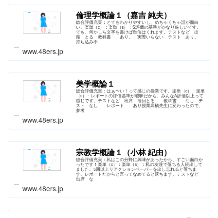
倫理学概論１（嘉吉 純夫）
総合評価充実：とてもわかりやすいし、めちゃくちゃ話が面白
い。楽単（c）：楽単（s）：S評価の基準がかなり厳しいです。
でも、何かしら文字を書けば単位はくれます。テストなど 出
席 とる 教科書 あり。 実際いらない テスト あり。
持ち込み不
www.48ers.jp
美学概論１
総合評価充実：はぁ〜い！って感じの授業です。楽単（c）：楽単
（s）：レポートの評価基準が曖昧だから、みんなA評価以上って
感じです。テストなど 出席 毎回とる 教科書 なし テ
スト なし レポート あり授業高橋先生に変わったので、
参考
www.48ers.jp
宗教学概論１（小林 紀由）
総合評価充実：私はこの分野に興味があったから、すごい面白か
ったです！楽単（c）：楽単（s）：私の友達で落ちる人続出して
ました。5回以上リアクションペーパーを出し忘れると落ちま
す。レポートだからと言ってなめてると落ちます。テストなど
出席 な
www.48ers.jp