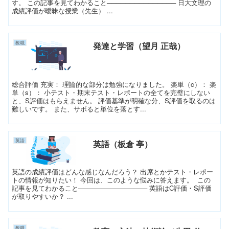
す。 この記事を見てわかること─────────────── 日大文理の
成績評価が曖昧な授業（先生） ...
教職
発達と学習（望月 正哉）
総合評価 充実： 理論的な部分は勉強になりました。 楽単（c）： 楽
単（s）： 小テスト・期末テスト・レポートの全てを完璧にしない
と、S評価はもらえません。 評価基準が明確な分、S評価を取るのは
難しいです。 また、サボると単位を落とす...
英語
英語（板倉 亭）
英語の成績評価はどんな感じなんだろう？ 出席とかテスト・レポー
トの情報が知りたい！ 今回は、このような悩みに答えます。 この
記事を見てわかること─────────────── 英語はC評価・S評価
が取りやすいか？ ...
教職