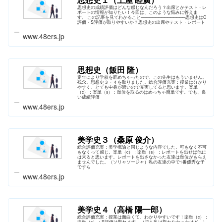
思想史の成績評価はどんな感じなんだろう？出席とかテスト・レ
ポートの情報が知りたい！今回は、このような悩みに答えま
す。 この記事を見てわかること───────────────思想史はC
評価・S評価が取りやすいか？思想史の出席やテスト・レポート
www.48ers.jp
思想史（飯田 隆）
定年により学校を辞めちゃったので、この先生はもういません。
残念。思想史３・４を取りました。総合評価充実：授業は分かり
やすく、とても中身が濃いので充実してると思います。楽単
（c）：楽単（s）：単位を取るのはめっちゃ簡単です。でも、良
い成績評価
www.48ers.jp
美学史３（桑原 俊介）
総合評価充実：美学概論と同じような内容でした。可もなく不可
もなくって感じ。楽単（c）：楽単（s）：レポートを出せば他に
は来ると思います。レポートを出さなかった友達は単位がもらえ
ませんでした。（ソリャソージャ）私の友達の中で1番優秀な子
ですら
www.48ers.jp
美学史４（高橋 陽一郎）
総合評価充実：授業は面白くて、わかりやすいです！楽単（c）：
楽単（s）：S評価は取れます。（でも私は取れなかったけど…）