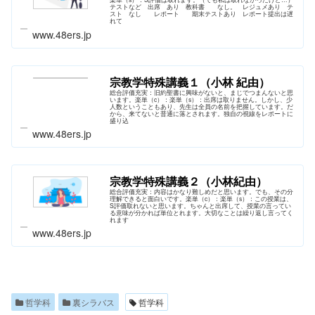
テストなど 出席 あり 教科書 なし。 レジュメあり テ
スト なし レポート 期末テストあり レポート提出は遅
れて
www.48ers.jp
宗教学特殊講義１（小林 紀由）
総合評価充実：旧約聖書に興味がないと、まじでつまんないと思
います。楽単（c）：楽単（s）：出席は取りません。しかし、少
人数ということもあり、先生は全員の名前を把握しています。だ
から、来てないと普通に落とされます。独自の視線をレポートに
盛り込
www.48ers.jp
宗教学特殊講義２（小林紀由）
総合評価充実：内容はかなり難しめだと思います。でも、その分
理解できると面白いです。楽単（c）：楽単（s）：この授業は、
S評価取れないと思います。ちゃんと出席して、授業の言ってい
る意味が分かれば単位とれます。大切なことは繰り返し言ってく
れます
www.48ers.jp
哲学科
裏シラバス
哲学科