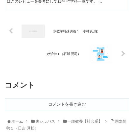
はこのレビューを参考にしてね^^ 哲学科一覧です。 ...
宗教学特殊講義１（小林 紀由）
政治学１（石川 晃司）
コメント
コメントを書き込む
ホーム
裏シラバス
一般教養【社会系】
国際情
勢１（日吉 秀松）