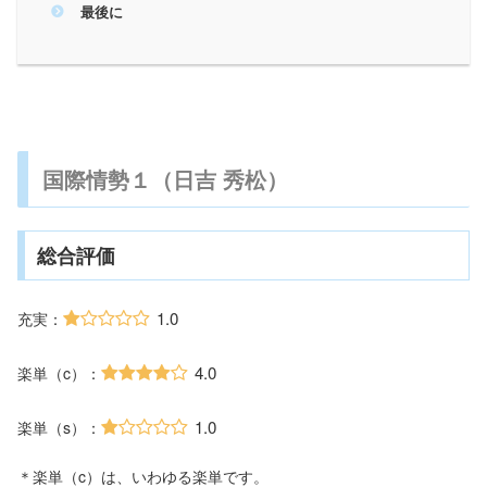
最後に
国際情勢１（日吉 秀松）
総合評価
1.0
充実：
4.0
楽単（c）：
1.0
楽単（s）：
＊楽単（c）は、いわゆる楽単です。