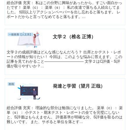
総合評価 充実： 私はこの分野に興味があったから、すごい面白かっ
たです！ 楽単（c）： 楽単（s）： 私の友達で落ちる人続出してま
した。 5回以上リアクションペーパーを出し忘れると落ちます。 レ
ポートだからと言ってなめてると落ちます。...
一般教養【人文系】
文学２（椎名 正博）
文学２の成績評価はどんな感じなんだろう？ 出席とかテスト・レポ
ートの情報が知りたい！ 今回は、このような悩みに答えます。 この
記事を見てわかること─────────────── 文学２はC評価・S評
価が取りやすいか？...
教職
発達と学習（望月 正哉）
総合評価 充実： 理論的な部分は勉強になりました。 楽単（c）： 楽
単（s）： 小テスト・期末テスト・レポートの全てを完璧にしない
と、S評価はもらえません。 評価基準が明確な分、S評価を取るのは
難しいです。 また、サボると単位を落とす...