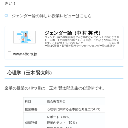
さい！
ジェンダー論の詳しい授業レビューはこちら
ジェンダー論（中 村 英 代）
ジェンダー論の成績評価はどんな感じなんだろう？出席とかテス
ト・レポートの情報が知りたい！今回は、このような悩みに答え
ます。この記事を見てわかること───────────────ジェンダ
ー論はC評価・S評価が取りやすいか？ジェンダー論の出席や
www.48ers.jp
心理学（玉木 賢太郎）
楽単の授業の10つ目は、玉木 賢太郎先生の心理学です。
科目
総合教育科目
授業概要
心理学に関する基本的な知見について
レポート（40％）
成績評価
授業内テスト（50％）
授業参画度（10％）