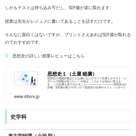
しかもテストは持ち込み可だし、S評価が楽に取れます。
授業は先生がレジュメに書いてあることを話すだけです。
そんなに面白くはないですが。プリントさえあればS評価が取れる
のでおすすめです。
思想史の詳しい授業レビューはこちら
思想史１（土屋 睦廣）
思想史の成績評価はどんな感じなんだろう？出席とかテスト・レ
ポートの情報が知りたい！今回は、このような悩みに答えま
す。 この記事を見てわかること───────────────思想史はC
評価・S評価が取りやすいか？思想史の出席やテスト・レポート
www.48ers.jp
史学科
考古学特講（小池 聡）