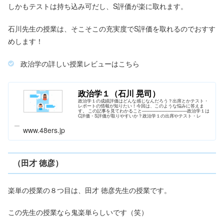
しかもテストは持ち込み可だし、S評価が楽に取れます。
石川先生の授業は、そこそこの充実度でS評価を取れるのでおすす
めします！
政治学の詳しい授業レビューはこちら
政治学１（石川 晃司）
政治学１の成績評価はどんな感じなんだろう？出席とかテスト・
レポートの情報が知りたい！今回は、このような悩みに答えま
す。 この記事を見てわかること───────────────政治学１は
C評価・S評価が取りやすいか？政治学１の出席やテスト・レ
www.48ers.jp
（田才 徳彦）
楽単の授業の８つ目は、田才 徳彦先生の授業です。
この先生の授業なら鬼楽単らしいです（笑）