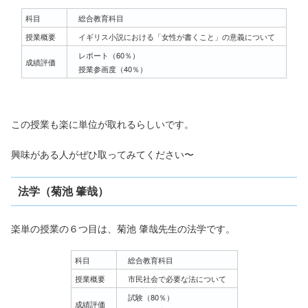
科目
総合教育科目
授業概要
イギリス小説における「女性が書くこと」の意義について
レポート（60％）
成績評価
授業参画度（40％）
この授業も楽に単位が取れるらしいです。
興味がある人がぜひ取ってみてください〜
法学（菊池 肇哉）
楽単の授業の６つ目は、菊池 肇哉先生の法学です。
科目
総合教育科目
授業概要
市民社会で必要な法について
試験（80％）
成績評価