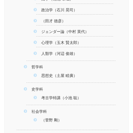
政治学（石川 晃司）
（田才 徳彦）
ジェンダー論（中村 英代）
心理学（玉木 賢太郎）
人類学（河辺 俊雄）
哲学科
思想史（土屋 睦廣）
史学科
考古学特講（小池 聡）
社会学科
（菅野 剛）