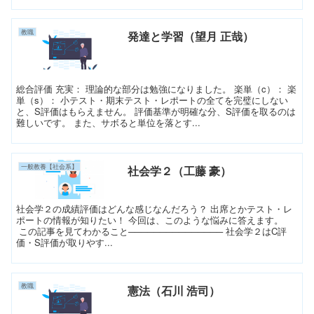
教職
発達と学習（望月 正哉）
総合評価 充実： 理論的な部分は勉強になりました。 楽単（c）： 楽
単（s）： 小テスト・期末テスト・レポートの全てを完璧にしない
と、S評価はもらえません。 評価基準が明確な分、S評価を取るのは
難しいです。 また、サボると単位を落とす...
一般教養【社会系】
社会学２（工藤 豪）
社会学２の成績評価はどんな感じなんだろう？ 出席とかテスト・レ
ポートの情報が知りたい！ 今回は、このような悩みに答えます。
この記事を見てわかること─────────────── 社会学２はC評
価・S評価が取りやす...
教職
憲法（石川 浩司）