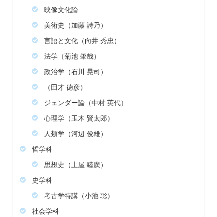
映像文化論
美術史（加藤 詩乃）
言語と文化（向井 秀忠）
法学（菊池 肇哉）
政治学（石川 晃司）
（田才 徳彦）
ジェンダー論（中村 英代）
心理学（玉木 賢太郎）
人類学（河辺 俊雄）
哲学科
思想史（土屋 睦廣）
史学科
考古学特講（小池 聡）
社会学科