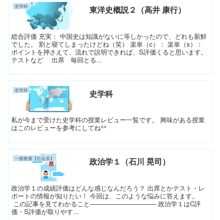
史学科
東洋史概説２（高井 康行）
総合評価 充実： 中国史は知識がないに等しかったので、どれも新鮮
でした。 割と寝てしまったけどね（笑） 楽単（c）： 楽単（s）：
ポイントを押さえて、流れで説明できれば、S評価くると思います。
テストなど 出席 毎回とる...
史学科
史学科
私が今まで受けた史学科の授業レビュー一覧です。 興味がある授業
はこのレビューを参考にしてね^^
一般教養【社会系】
政治学１（石川 晃司）
政治学１の成績評価はどんな感じなんだろう？ 出席とかテスト・レ
ポートの情報が知りたい！ 今回は、このような悩みに答えます。
この記事を見てわかること─────────────── 政治学１はC評
価・S評価が取りやす...