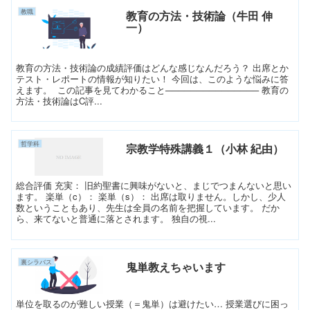
教職
教育の方法・技術論（牛田 伸
一）
教育の方法・技術論の成績評価はどんな感じなんだろう？ 出席とか
テスト・レポートの情報が知りたい！ 今回は、このような悩みに答
えます。 この記事を見てわかること─────────────── 教育の
方法・技術論はC評...
哲学科
宗教学特殊講義１（小林 紀由）
総合評価 充実： 旧約聖書に興味がないと、まじでつまんないと思い
ます。 楽単（c）： 楽単（s）： 出席は取りません。しかし、少人
数ということもあり、先生は全員の名前を把握しています。 だか
ら、来てないと普通に落とされます。 独自の視...
裏シラバス
鬼単教えちゃいます
単位を取るのが難しい授業（＝鬼単）は避けたい… 授業選びに困っ