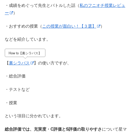
・成績をめぐって先生とバトルした話（
私のフニオチ授業レビュ
ー
）
・おすすめの授業（
この授業が面白い！【３選】
）
などを紹介しています。
How to【裏シラバス】
【
裏シラバス
】の使い方ですが、
・総合評価
・テストなど
・授業
という項目に分かれています。
総合評価では、
充実度・C評価とS評価の取りやすさ
について星マ