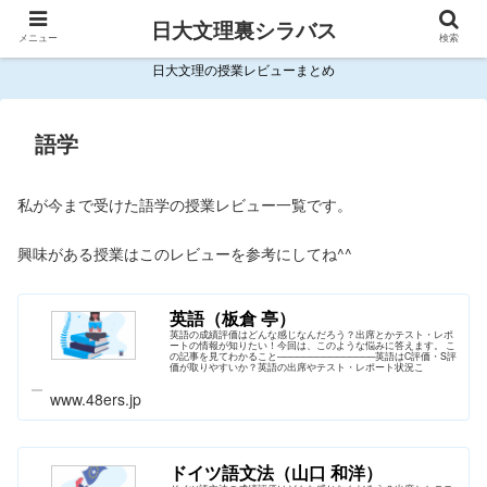
日大文理裏シラバス
メニュー
検索
日大文理の授業レビューまとめ
語学
私が今まで受けた語学の授業レビュー一覧です。
興味がある授業はこのレビューを参考にしてね^^
英語（板倉 亭）
英語の成績評価はどんな感じなんだろう？出席とかテスト・レポ
ートの情報が知りたい！今回は、このような悩みに答えます。 こ
の記事を見てわかること───────────────英語はC評価・S評
価が取りやすいか？英語の出席やテスト・レポート状況こ
www.48ers.jp
ドイツ語文法（山口 和洋）