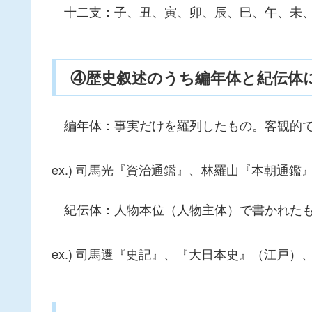
十二支：子、丑、寅、卯、辰、巳、午、未、
④歴史叙述のうち編年体と紀伝体
編年体：事実だけを羅列したもの。客観的で
ex.) 司馬光『資治通鑑』、林羅山『本朝通
紀伝体：人物本位（人物主体）で書かれたも
ex.) 司馬遷『史記』、『大日本史』（江戸