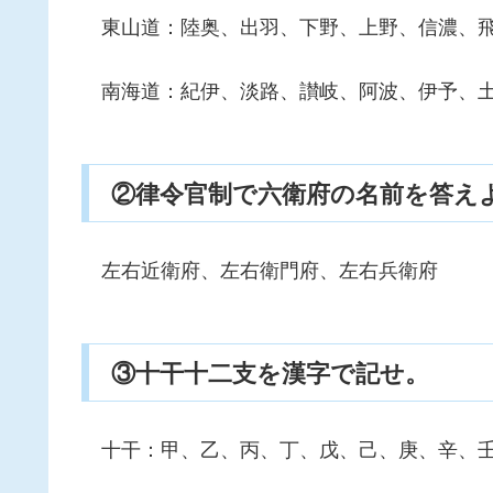
東山道：陸奥、出羽、下野、上野、信濃、飛
南海道：紀伊、淡路、讃岐、阿波、伊予、
②律令官制で六衛府の名前を答え
左右近衛府、左右衛門府、左右兵衛府
③十干十二支を漢字で記せ。
十干：甲、乙、丙、丁、戊、己、庚、辛、