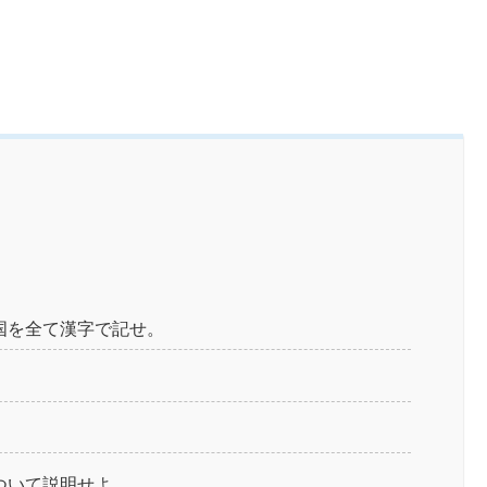
国を全て漢字で記せ。
。
ついて説明せよ。