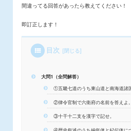
間違ってる回答があったら教えてください！
即訂正します！
目次
大問1（全問解答）
①五畿七道のうち東山道と南海道諸
②律令官制で六衛府の名前を答えよ
③十干十二支を漢字で記せ。
④歴史叙述のうち編年体と紀伝体に