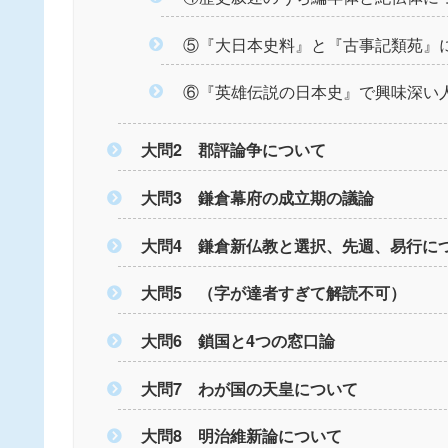
⑤『大日本史料』と『古事記類苑』
⑥『英雄伝説の日本史』で興味深い人
大問2 郡評論争について
大問3 鎌倉幕府の成立期の議論
大問4 鎌倉新仏教と選択、先週、易行に
大問5 （字が達者すぎて解読不可）
大問6 鎖国と4つの窓口論
大問7 わが国の天皇について
大問8 明治維新論について