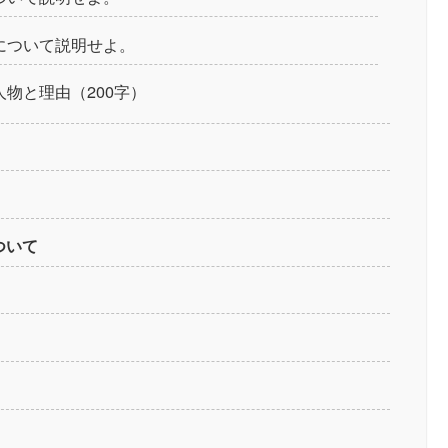
について説明せよ。
物と理由（200字）
ついて