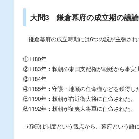
大問3 鎌倉幕府の成立期の議論
鎌倉幕府の成立時期には6つの説が主張され
①1180年
②1183年：頼朝の東国支配権が朝廷から事実
③1184年
④1185年：守護・地頭の任命権などを獲得し
⑤1190年：頼朝が右近衛大将に任命された。
⑥1192年：頼朝が征夷大将軍に任命された。
→⑤⑥は制度という観点から、幕府という語