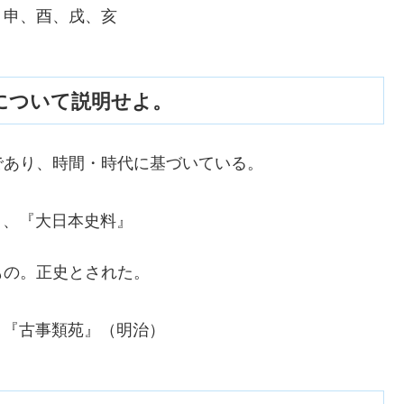
申、酉、戌、亥
について説明せよ。
あり、時間・時代に基づいている。
鑑』、『大日本史料』
の。正史とされた。
）、『古事類苑』（明治）