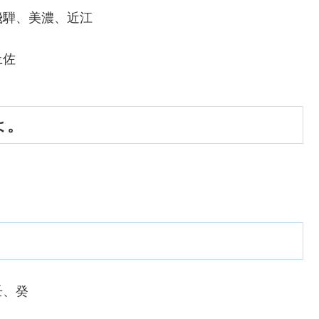
騨、美濃、近江
土佐
よ。
壬、癸