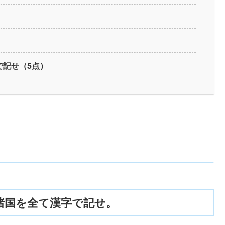
で記せ（5点）
諸国を全て漢字で記せ。