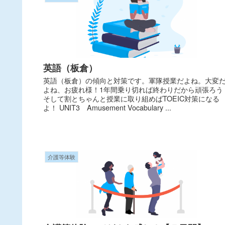
英語（板倉）
英語（板倉）の傾向と対策です。軍隊授業だよね。大変
よね、お疲れ様！1年間乗り切れば終わりだから頑張ろう
そして割とちゃんと授業に取り組めばTOEIC対策になる
よ！ UNIT3 Amusement Vocabulary ...
介護等体験