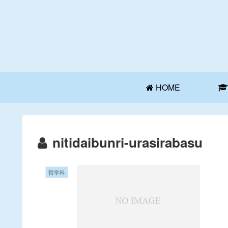
HOME
nitidaibunri-urasirabasu
哲学科