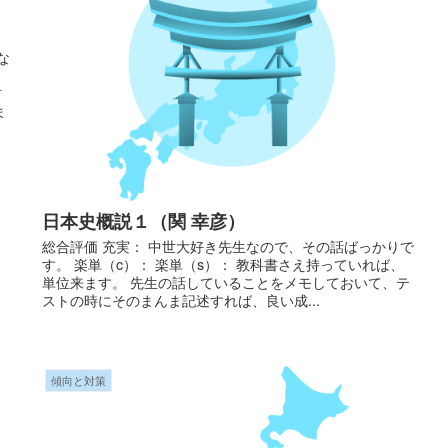
な
前
ま
日本史概説１（関 幸彦）
総合評価 充実： 中世大好き先生なので、その話ばっかりで
す。 楽単（c）： 楽単（s）： 教科書さえ持っていれば、
単位来ます。 先生の話していることをメモしておいて、テ
ストの時にそのまんま記述すれば、良い成...
傾向と対策