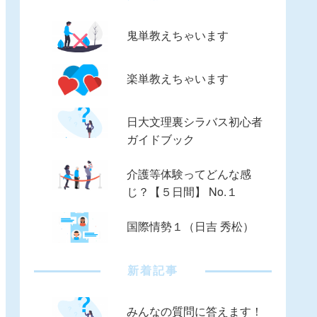
鬼単教えちゃいます
楽単教えちゃいます
日大文理裏シラバス初心者
ガイドブック
介護等体験ってどんな感
じ？【５日間】 No.１
国際情勢１（日吉 秀松）
新着記事
みんなの質問に答えます！