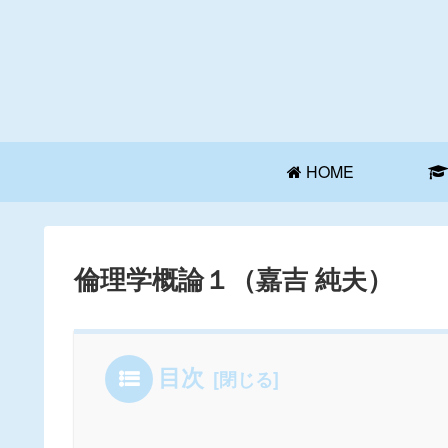
HOME
倫理学概論１（嘉吉 純夫）
目次