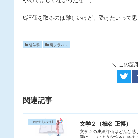
S評価を取るのは難しいけど、受けたいって思
哲学科
裏シラバス
＼ この記
関連記事
文学２（椎名 正博）
一般教養【人文系】
文学２の成績評価はどんな感
回は、このような悩みに答えます