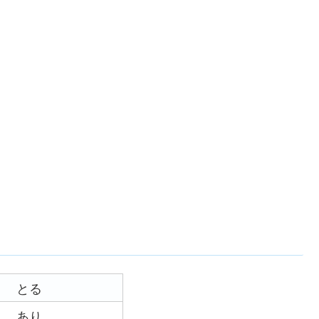
。
とる
あり。